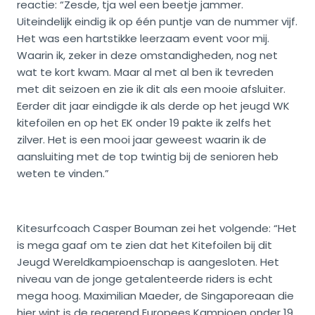
reactie: “Zesde, tja wel een beetje jammer.
Uiteindelijk eindig ik op één puntje van de nummer vijf.
Het was een hartstikke leerzaam event voor mij.
Waarin ik, zeker in deze omstandigheden, nog net
wat te kort kwam. Maar al met al ben ik tevreden
met dit seizoen en zie ik dit als een mooie afsluiter.
Eerder dit jaar eindigde ik als derde op het jeugd WK
kitefoilen en op het EK onder 19 pakte ik zelfs het
zilver. Het is een mooi jaar geweest waarin ik de
aansluiting met de top twintig bij de senioren heb
weten te vinden.”
Kitesurfcoach Casper Bouman zei het volgende: “Het
is mega gaaf om te zien dat het Kitefoilen bij dit
Jeugd Wereldkampioenschap is aangesloten. Het
niveau van de jonge getalenteerde riders is echt
mega hoog. Maximilian Maeder, de Singaporeaan die
hier wint is de regerend Europees Kampioen onder 19.