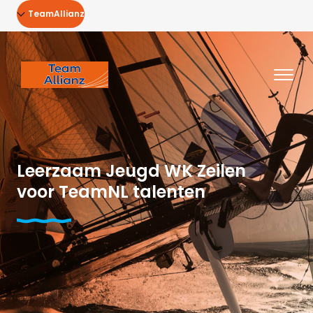
TeamAllianz
Leerzaam Jeugd WK Zeilen
voor TeamNL talenten