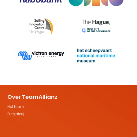
Over TeamAllianz
Het team
Eregalerij