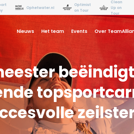
Clean
ort
Optimist
Ophetwater.nl
Up on
my
on Tour
Tour
Nieuws
Het team
Events
Over TeamAllia
eester beëindig
nde topsportcarr
cesvolle zeilster