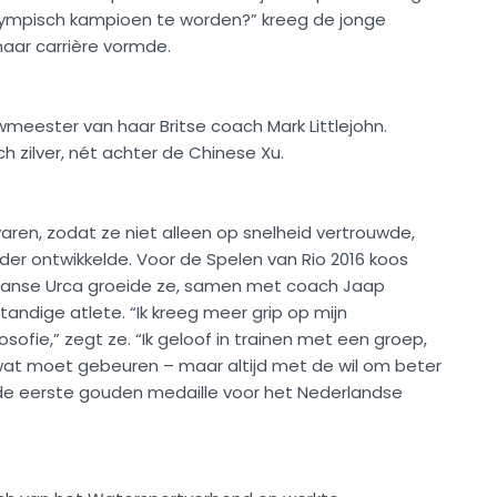
ympisch kampioen te worden?” kreeg de jonge
ar carrière vormde.
wmeester van haar Britse coach Mark Littlejohn.
h zilver, nét achter de Chinese Xu.
 varen, zodat ze niet alleen op snelheid vertrouwde,
rder ontwikkelde. Voor de Spelen van Rio 2016 koos
liaanse Urca groeide ze, samen met coach Jaap
standige atlete. “Ik kreeg meer grip op mijn
ofie,” zegt ze. “Ik geloof in trainen met een groep,
an wat moet gebeuren – maar altijd met de wil om beter
 de eerste gouden medaille voor het Nederlandse