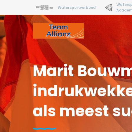
Watersp
Watersportverbond
Acade
Marit Bouwm
indrukwekke
als meest suc