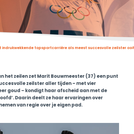
 indrukwekkende topsportcarrière als meest succesvolle zeilster ooi
an het zeilen zet Marit Bouwmeester (37) een punt
cesvolle zeilster aller tijden – met vier
er goud – kondigt haar afscheid aan met de
oofd’. Daarin deelt ze haar ervaringen over
 nemen van regie over je eigen pad.