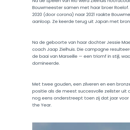
Na de Spelen van Rio werd Zielhuis hoofdco
Bouwmeester samen met haar broer Roelof. Al
2020 (door corona) naar 2021 raakte Bouwmees
aanloop. Ze keerde terug uit Japan met brons
Na de geboorte van haar dochter Jessie M
coach Jaap Zielhuis. Die campagne resulteerd
de baai van Marseille — een triomf in stijl, waa
domineerde.
Met twee gouden, een zilveren en een bron
positie als de meest succesvolle zeilster uit
nog eens onderstreept toen zij dat jaar voor
the Year.