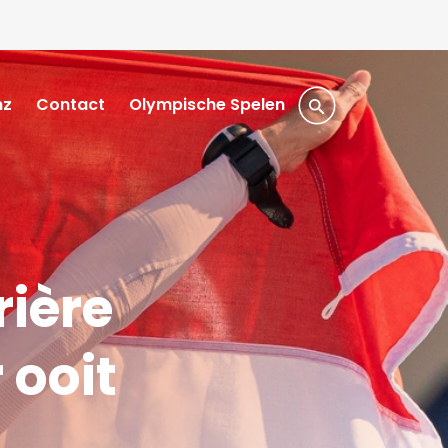
nz
Contact
Olympische Spelen
t
ière
 ooit