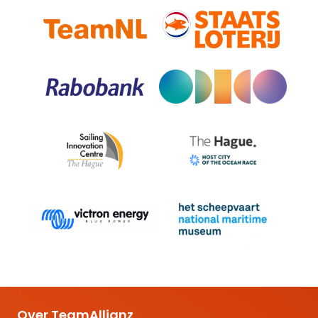
Over TeamAllianz