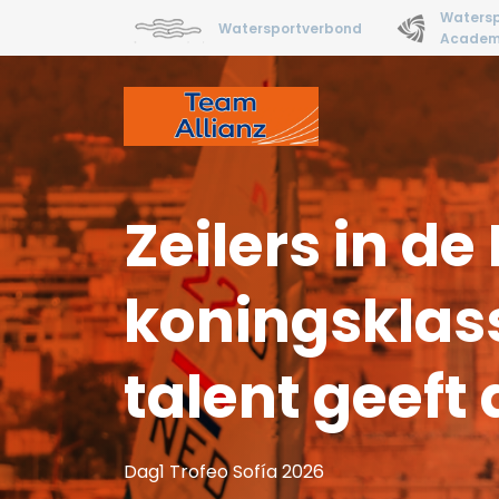
Watersp
Watersportverbond
Acade
Zeilers in de
koningsklas
talent geeft
Dag1 Trofeo Sofía 2026