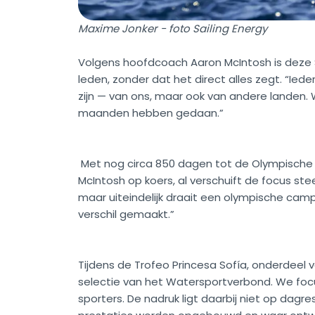
Maxime Jonker - foto Sailing Energy
Volgens hoofdcoach Aaron McIntosh is deze S
leden, zonder dat het direct alles zegt. “Iede
zijn — van ons, maar ook van andere landen
maanden hebben gedaan.”
Met nog circa 850 dagen tot de Olympische 
McIntosh op koers, al verschuift de focus stee
maar uiteindelijk draait een olympische cam
verschil gemaakt.”
Tijdens de Trofeo Princesa Sofía, onderdeel 
selectie van het Watersportverbond. We fo
sporters. De nadruk ligt daarbij niet op dag