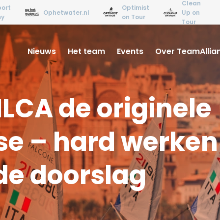
Clean
ort
Optimist
Ophetwater.nl
Up on
my
on Tour
Tour
Nieuws
Het team
Events
Over TeamAllia
 ILCA de originele
se – hard werken
 de doorslag