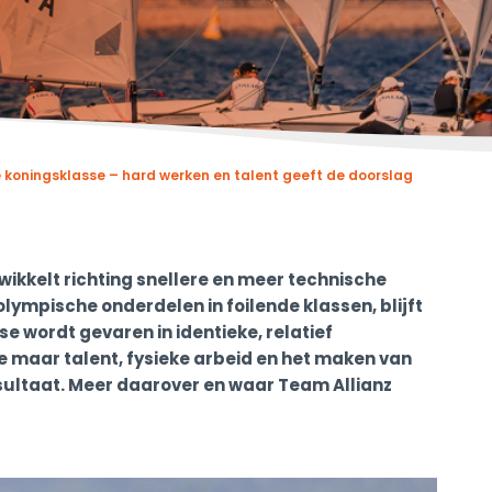
ele koningsklasse – hard werken en talent geeft de doorslag
twikkelt richting snellere en meer technische
 olympische onderdelen in foilende klassen, blijft
se wordt gevaren in identieke, relatief
e maar talent, fysieke arbeid en het maken van
esultaat. Meer daarover en waar Team Allianz